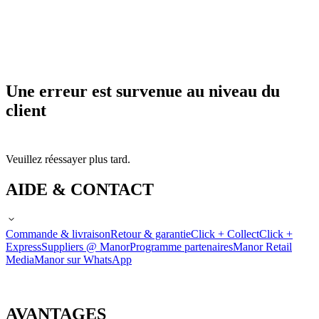
Une erreur est survenue au niveau du
client
Veuillez réessayer plus tard.
AIDE & CONTACT
Commande & livraison
Retour & garantie
Click + Collect
Click +
Express
Suppliers @ Manor
Programme partenaires
Manor Retail
Media
Manor sur WhatsApp
AVANTAGES