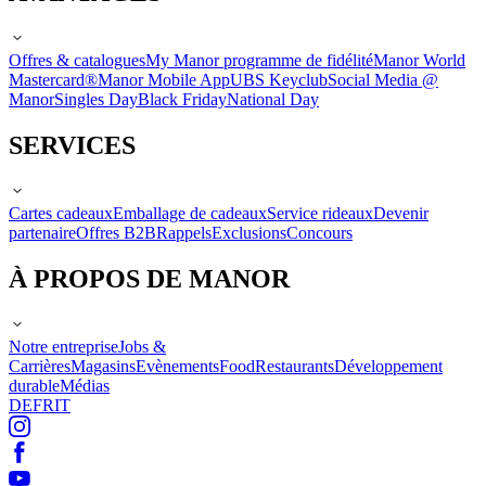
Offres & catalogues
My Manor programme de fidélité
Manor World
Mastercard®
Manor Mobile App
UBS Keyclub
Social Media @
Manor
Singles Day
Black Friday
National Day
SERVICES
Cartes cadeaux
Emballage de cadeaux
Service rideaux
Devenir
partenaire
Offres B2B
Rappels
Exclusions
Concours
À PROPOS DE MANOR
Notre entreprise
Jobs &
Carrières
Magasins
Evènements
Food
Restaurants
Développement
durable
Médias
DE
FR
IT