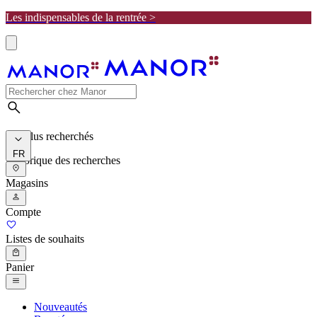
Les indispensables de la rentrée >
Les plus recherchés
FR
Historique des recherches
Magasins
Compte
Listes de souhaits
Panier
Nouveautés