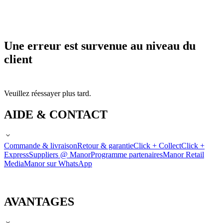
Une erreur est survenue au niveau du
client
Veuillez réessayer plus tard.
AIDE & CONTACT
Commande & livraison
Retour & garantie
Click + Collect
Click +
Express
Suppliers @ Manor
Programme partenaires
Manor Retail
Media
Manor sur WhatsApp
AVANTAGES