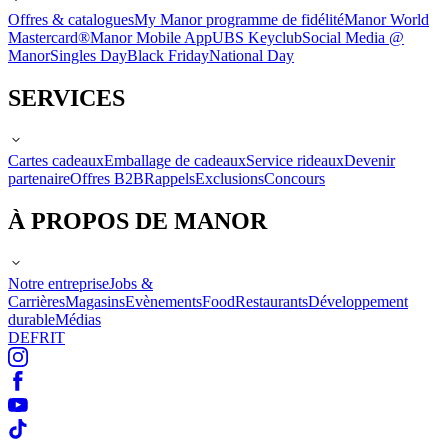
Offres & catalogues
My Manor programme de fidélité
Manor World
Mastercard®
Manor Mobile App
UBS Keyclub
Social Media @
Manor
Singles Day
Black Friday
National Day
SERVICES
Cartes cadeaux
Emballage de cadeaux
Service rideaux
Devenir
partenaire
Offres B2B
Rappels
Exclusions
Concours
À PROPOS DE MANOR
Notre entreprise
Jobs &
Carrières
Magasins
Evènements
Food
Restaurants
Développement
durable
Médias
DE
FR
IT