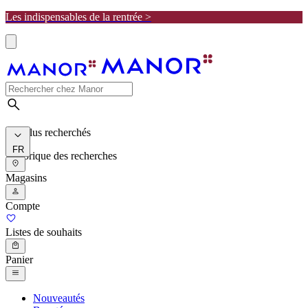
Les indispensables de la rentrée >
Les plus recherchés
FR
Historique des recherches
Magasins
Compte
Listes de souhaits
Panier
Nouveautés