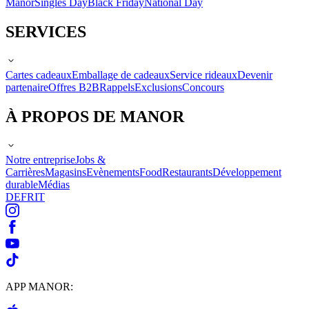
Manor
Singles Day
Black Friday
National Day
SERVICES
Cartes cadeaux
Emballage de cadeaux
Service rideaux
Devenir
partenaire
Offres B2B
Rappels
Exclusions
Concours
À PROPOS DE MANOR
Notre entreprise
Jobs &
Carrières
Magasins
Evènements
Food
Restaurants
Développement
durable
Médias
DE
FR
IT
APP MANOR: