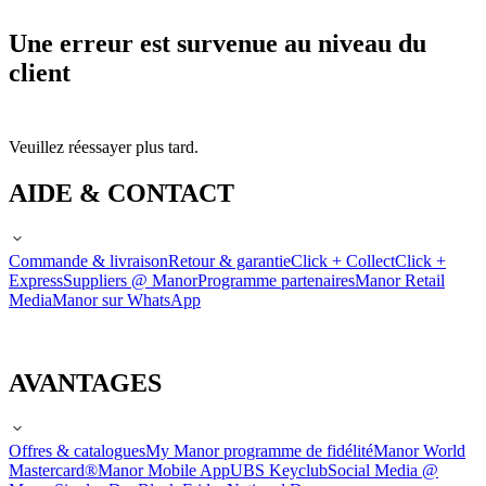
Une erreur est survenue au niveau du
client
Veuillez réessayer plus tard.
AIDE & CONTACT
Commande & livraison
Retour & garantie
Click + Collect
Click +
Express
Suppliers @ Manor
Programme partenaires
Manor Retail
Media
Manor sur WhatsApp
AVANTAGES
Offres & catalogues
My Manor programme de fidélité
Manor World
Mastercard®
Manor Mobile App
UBS Keyclub
Social Media @