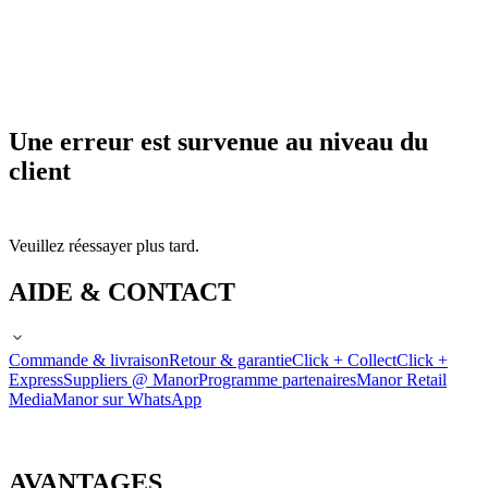
Une erreur est survenue au niveau du
client
Veuillez réessayer plus tard.
AIDE & CONTACT
Commande & livraison
Retour & garantie
Click + Collect
Click +
Express
Suppliers @ Manor
Programme partenaires
Manor Retail
Media
Manor sur WhatsApp
AVANTAGES