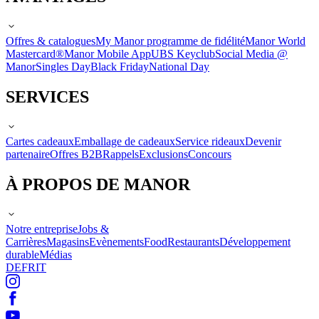
Offres & catalogues
My Manor programme de fidélité
Manor World
Mastercard®
Manor Mobile App
UBS Keyclub
Social Media @
Manor
Singles Day
Black Friday
National Day
SERVICES
Cartes cadeaux
Emballage de cadeaux
Service rideaux
Devenir
partenaire
Offres B2B
Rappels
Exclusions
Concours
À PROPOS DE MANOR
Notre entreprise
Jobs &
Carrières
Magasins
Evènements
Food
Restaurants
Développement
durable
Médias
DE
FR
IT