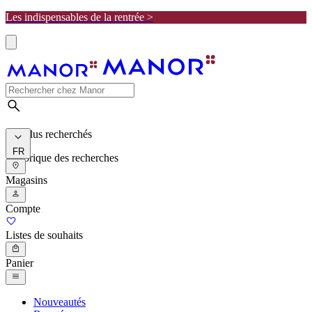
Les indispensables de la rentrée >
Les plus recherchés
FR
Historique des recherches
Magasins
Compte
Listes de souhaits
Panier
Nouveautés