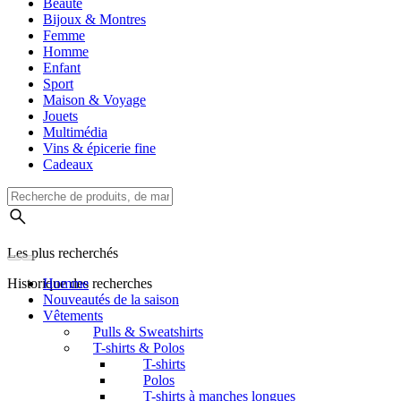
Beauté
Bijoux & Montres
Femme
Homme
Enfant
Sport
Maison & Voyage
Jouets
Multimédia
Vins & épicerie fine
Cadeaux
Les plus recherchés
Historique des recherches
Homme
Nouveautés de la saison
Vêtements
Pulls & Sweatshirts
T-shirts & Polos
T-shirts
Polos
T-shirts à manches longues