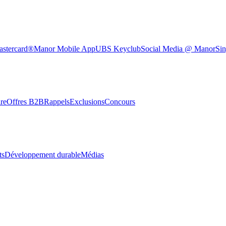
astercard®
Manor Mobile App
UBS Keyclub
Social Media @ Manor
Sin
re
Offres B2B
Rappels
Exclusions
Concours
ts
Développement durable
Médias