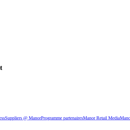
t
ess
Suppliers @ Manor
Programme partenaires
Manor Retail Media
Mano