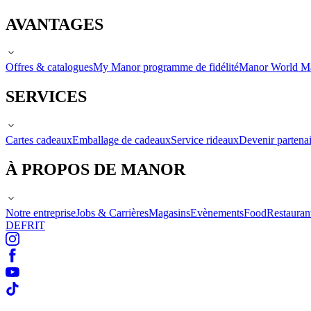
AVANTAGES
Offres & catalogues
My Manor programme de fidélité
Manor World M
SERVICES
Cartes cadeaux
Emballage de cadeaux
Service rideaux
Devenir partenai
À PROPOS DE MANOR
Notre entreprise
Jobs & Carrières
Magasins
Evènements
Food
Restauran
DE
FR
IT