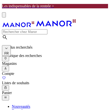
Les indispensables de la rentrée >
Les plus recherchés
FR
Historique des recherches
Magasins
Compte
Listes de souhaits
Panier
Nouveautés