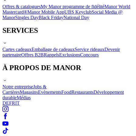
Offres & catalogues
My Manor programme de fidélité
Manor World
Mastercard®
Manor Mobile App
UBS Keyclub
Social Media @
Manor
Singles Day
Black Friday
National Day
SERVICES
Cartes cadeaux
Emballage de cadeaux
Service rideaux
Devenir
partenaire
Offres B2B
Rappels
Exclusions
Concours
À PROPOS DE MANOR
Notre entreprise
Jobs &
Carrières
Magasins
Evènements
Food
Restaurants
Développement
durable
Médias
DE
FR
IT