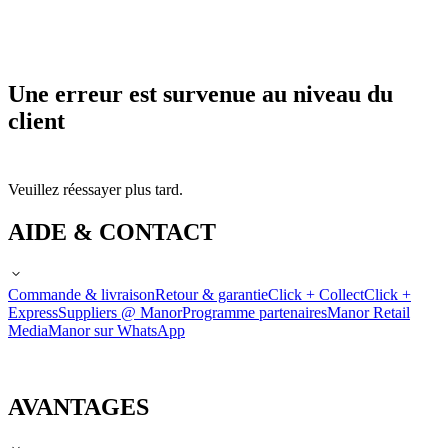
Une erreur est survenue au niveau du
client
Veuillez réessayer plus tard.
AIDE & CONTACT
Commande & livraison
Retour & garantie
Click + Collect
Click +
Express
Suppliers @ Manor
Programme partenaires
Manor Retail
Media
Manor sur WhatsApp
AVANTAGES