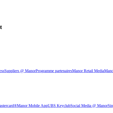
t
ess
Suppliers @ Manor
Programme partenaires
Manor Retail Media
Mano
astercard®
Manor Mobile App
UBS Keyclub
Social Media @ Manor
Sin