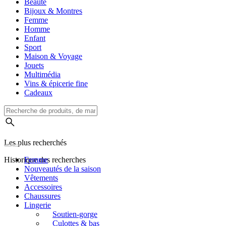
Beauté
Bijoux & Montres
Femme
Homme
Enfant
Sport
Maison & Voyage
Jouets
Multimédia
Vins & épicerie fine
Cadeaux
Les plus recherchés
Historique des recherches
Femme
Nouveautés de la saison
Vêtements
Accessoires
Chaussures
Lingerie
Soutien-gorge
Culottes & bas