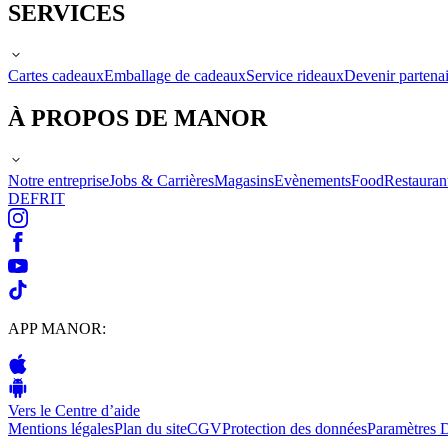
SERVICES
Cartes cadeaux
Emballage de cadeaux
Service rideaux
Devenir partenai
À PROPOS DE MANOR
Notre entreprise
Jobs & Carrières
Magasins
Evènements
Food
Restauran
DE
FR
IT
APP MANOR:
Vers le Centre d’aide
Mentions légales
Plan du site
CGV
Protection des données
Paramètres 