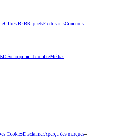
re
Offres B2B
Rappels
Exclusions
Concours
ts
Développement durable
Médias
Des Cookies
Disclaimer
Aperçu des marques
–