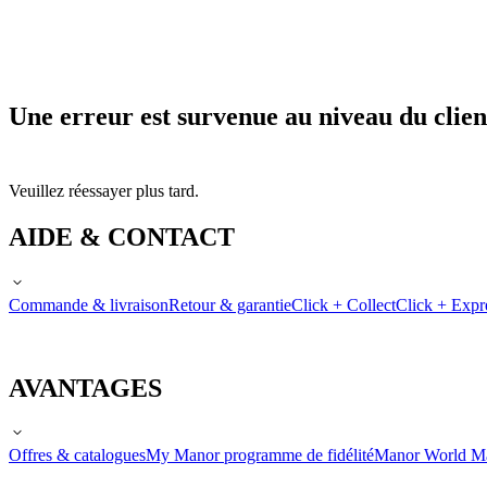
Une erreur est survenue au niveau du clien
Veuillez réessayer plus tard.
AIDE & CONTACT
Commande & livraison
Retour & garantie
Click + Collect
Click + Expr
AVANTAGES
Offres & catalogues
My Manor programme de fidélité
Manor World M