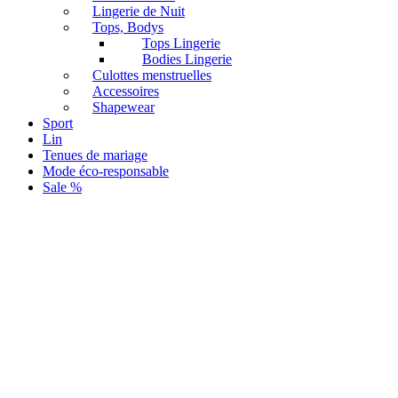
Lingerie de Nuit
Tops, Bodys
Tops Lingerie
Bodies Lingerie
Culottes menstruelles
Accessoires
Shapewear
Sport
Lin
Tenues de mariage
Mode éco-responsable
Sale %