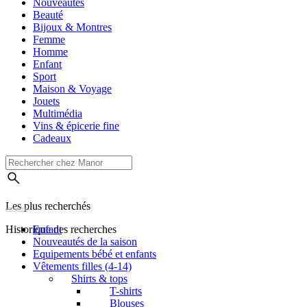
Nouveautés
Beauté
Bijoux & Montres
Femme
Homme
Enfant
Sport
Maison & Voyage
Jouets
Multimédia
Vins & épicerie fine
Cadeaux
Les plus recherchés
Historique des recherches
Enfant
Nouveautés de la saison
Equipements bébé et enfants
Vêtements filles (4-14)
Shirts & tops
T-shirts
Blouses