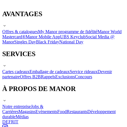
AVANTAGES
Offres & catalogues
My Manor programme de fidélité
Manor World
Mastercard®
Manor Mobile App
UBS Keyclub
Social Media @
Manor
Singles Day
Black Friday
National Day
SERVICES
Cartes cadeaux
Emballage de cadeaux
Service rideaux
Devenir
partenaire
Offres B2B
Rappels
Exclusions
Concours
À PROPOS DE MANOR
Notre entreprise
Jobs &
Carrières
Magasins
Evènements
Food
Restaurants
Développement
durable
Médias
DE
FR
IT