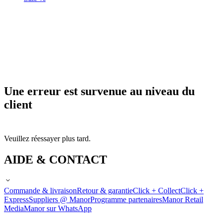
Une erreur est survenue au niveau du
client
Veuillez réessayer plus tard.
AIDE & CONTACT
Commande & livraison
Retour & garantie
Click + Collect
Click +
Express
Suppliers @ Manor
Programme partenaires
Manor Retail
Media
Manor sur WhatsApp