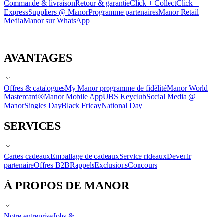
Commande & livraison
Retour & garantie
Click + Collect
Click +
Express
Suppliers @ Manor
Programme partenaires
Manor Retail
Media
Manor sur WhatsApp
AVANTAGES
Offres & catalogues
My Manor programme de fidélité
Manor World
Mastercard®
Manor Mobile App
UBS Keyclub
Social Media @
Manor
Singles Day
Black Friday
National Day
SERVICES
Cartes cadeaux
Emballage de cadeaux
Service rideaux
Devenir
partenaire
Offres B2B
Rappels
Exclusions
Concours
À PROPOS DE MANOR
Notre entreprise
Jobs &