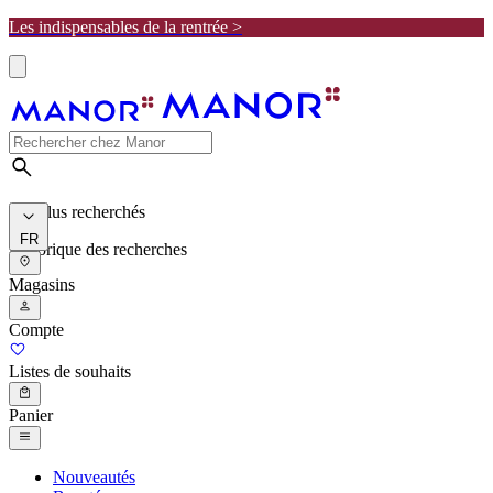
Les indispensables de la rentrée >
Les plus recherchés
FR
Historique des recherches
Magasins
Compte
Listes de souhaits
Panier
Nouveautés