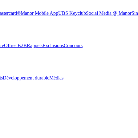
astercard®
Manor Mobile App
UBS Keyclub
Social Media @ Manor
Sin
re
Offres B2B
Rappels
Exclusions
Concours
ts
Développement durable
Médias