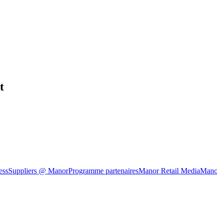
t
ess
Suppliers @ Manor
Programme partenaires
Manor Retail Media
Mano