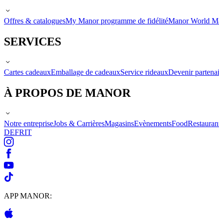
Offres & catalogues
My Manor programme de fidélité
Manor World M
SERVICES
Cartes cadeaux
Emballage de cadeaux
Service rideaux
Devenir partenai
À PROPOS DE MANOR
Notre entreprise
Jobs & Carrières
Magasins
Evènements
Food
Restauran
DE
FR
IT
APP MANOR: