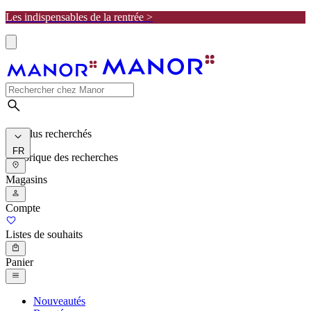
Les indispensables de la rentrée >
Les plus recherchés
FR
Historique des recherches
Magasins
Compte
Listes de souhaits
Panier
Nouveautés