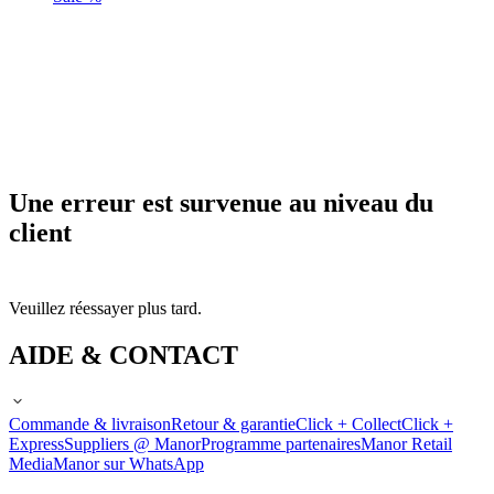
Une erreur est survenue au niveau du
client
Veuillez réessayer plus tard.
AIDE & CONTACT
Commande & livraison
Retour & garantie
Click + Collect
Click +
Express
Suppliers @ Manor
Programme partenaires
Manor Retail
Media
Manor sur WhatsApp