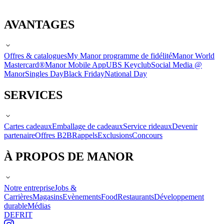
AVANTAGES
Offres & catalogues
My Manor programme de fidélité
Manor World
Mastercard®
Manor Mobile App
UBS Keyclub
Social Media @
Manor
Singles Day
Black Friday
National Day
SERVICES
Cartes cadeaux
Emballage de cadeaux
Service rideaux
Devenir
partenaire
Offres B2B
Rappels
Exclusions
Concours
À PROPOS DE MANOR
Notre entreprise
Jobs &
Carrières
Magasins
Evènements
Food
Restaurants
Développement
durable
Médias
DE
FR
IT