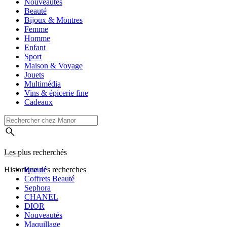
Nouveautés
Beauté
Bijoux & Montres
Femme
Homme
Enfant
Sport
Maison & Voyage
Jouets
Multimédia
Vins & épicerie fine
Cadeaux
Les plus recherchés
Historique des recherches
Beauté
Coffrets Beauté
Sephora
CHANEL
DIOR
Nouveautés
Maquillage