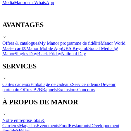
Media
Manor sur WhatsApp
AVANTAGES
Offres & catalogues
My Manor programme de fidélité
Manor World
Mastercard®
Manor Mobile App
UBS Keyclub
Social Media @
Manor
Singles Day
Black Friday
National Day
SERVICES
Cartes cadeaux
Emballage de cadeaux
Service rideaux
Devenir
partenaire
Offres B2B
Rappels
Exclusions
Concours
À PROPOS DE MANOR
Notre entreprise
Jobs &
Carrières
Magasins
Evènements
Food
Restaurants
Développement
durable
Médias