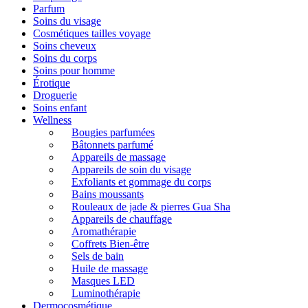
Parfum
Soins du visage
Cosmétiques tailles voyage
Soins cheveux
Soins du corps
Soins pour homme
Érotique
Droguerie
Soins enfant
Wellness
Bougies parfumées
Bâtonnets parfumé
Appareils de massage
Appareils de soin du visage
Exfoliants et gommage du corps
Bains moussants
Rouleaux de jade & pierres Gua Sha
Appareils de chauffage
Aromathérapie
Coffrets Bien-être
Sels de bain
Huile de massage
Masques LED
Luminothérapie
Dermocosmétique