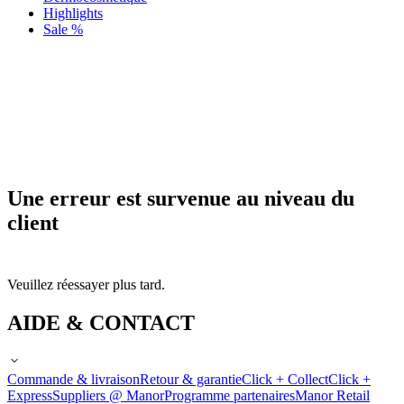
Highlights
Sale %
Une erreur est survenue au niveau du
client
Veuillez réessayer plus tard.
AIDE & CONTACT
Commande & livraison
Retour & garantie
Click + Collect
Click +
Express
Suppliers @ Manor
Programme partenaires
Manor Retail