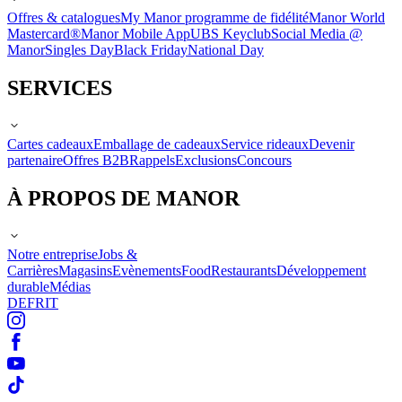
Offres & catalogues
My Manor programme de fidélité
Manor World
Mastercard®
Manor Mobile App
UBS Keyclub
Social Media @
Manor
Singles Day
Black Friday
National Day
SERVICES
Cartes cadeaux
Emballage de cadeaux
Service rideaux
Devenir
partenaire
Offres B2B
Rappels
Exclusions
Concours
À PROPOS DE MANOR
Notre entreprise
Jobs &
Carrières
Magasins
Evènements
Food
Restaurants
Développement
durable
Médias
DE
FR
IT