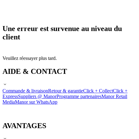
Une erreur est survenue au niveau du
client
Veuillez réessayer plus tard.
AIDE & CONTACT
Commande & livraison
Retour & garantie
Click + Collect
Click +
Express
Suppliers @ Manor
Programme partenaires
Manor Retail
Media
Manor sur WhatsApp
AVANTAGES