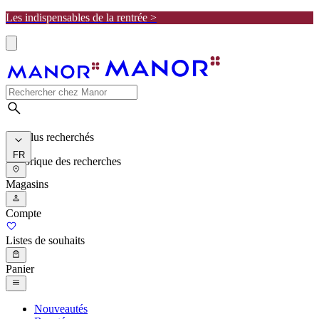
Les indispensables de la rentrée >
Les plus recherchés
FR
Historique des recherches
Magasins
Compte
Listes de souhaits
Panier
Nouveautés