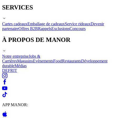
SERVICES
Cartes cadeaux
Emballage de cadeaux
Service rideaux
Devenir
partenaire
Offres B2B
Rappels
Exclusions
Concours
À PROPOS DE MANOR
Notre entreprise
Jobs &
Carrières
Magasins
Evènements
Food
Restaurants
Développement
durable
Médias
DE
FR
IT
APP MANOR: