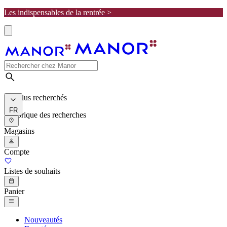
Les indispensables de la rentrée >
Les plus recherchés
FR
Historique des recherches
Magasins
Compte
Listes de souhaits
Panier
Nouveautés