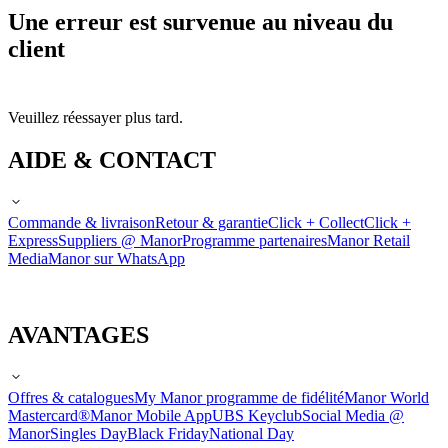
Une erreur est survenue au niveau du
client
Veuillez réessayer plus tard.
AIDE & CONTACT
Commande & livraison
Retour & garantie
Click + Collect
Click +
Express
Suppliers @ Manor
Programme partenaires
Manor Retail
Media
Manor sur WhatsApp
AVANTAGES
Offres & catalogues
My Manor programme de fidélité
Manor World
Mastercard®
Manor Mobile App
UBS Keyclub
Social Media @
Manor
Singles Day
Black Friday
National Day