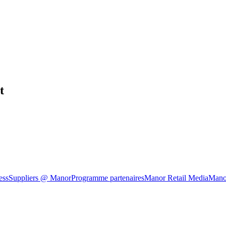
t
ess
Suppliers @ Manor
Programme partenaires
Manor Retail Media
Mano