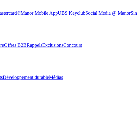
astercard®
Manor Mobile App
UBS Keyclub
Social Media @ Manor
Sin
re
Offres B2B
Rappels
Exclusions
Concours
ts
Développement durable
Médias