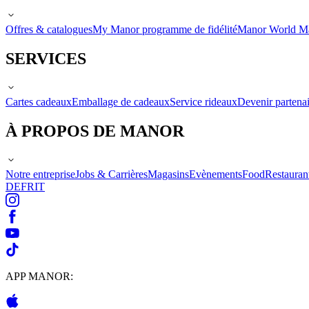
Offres & catalogues
My Manor programme de fidélité
Manor World M
SERVICES
Cartes cadeaux
Emballage de cadeaux
Service rideaux
Devenir partenai
À PROPOS DE MANOR
Notre entreprise
Jobs & Carrières
Magasins
Evènements
Food
Restauran
DE
FR
IT
APP MANOR: