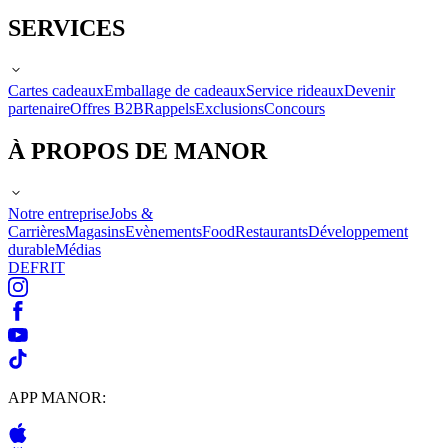
SERVICES
Cartes cadeaux
Emballage de cadeaux
Service rideaux
Devenir
partenaire
Offres B2B
Rappels
Exclusions
Concours
À PROPOS DE MANOR
Notre entreprise
Jobs &
Carrières
Magasins
Evènements
Food
Restaurants
Développement
durable
Médias
DE
FR
IT
APP MANOR: