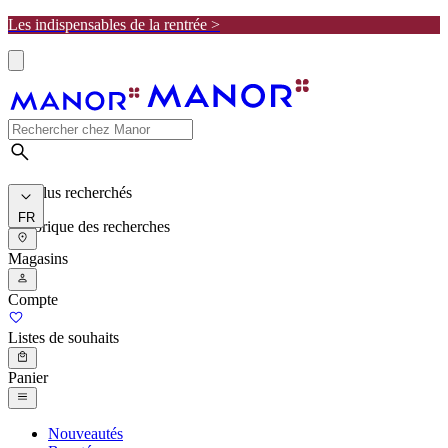
Les indispensables de la rentrée >
Les plus recherchés
FR
Historique des recherches
Magasins
Compte
Listes de souhaits
Panier
Nouveautés