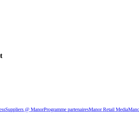
t
ess
Suppliers @ Manor
Programme partenaires
Manor Retail Media
Mano