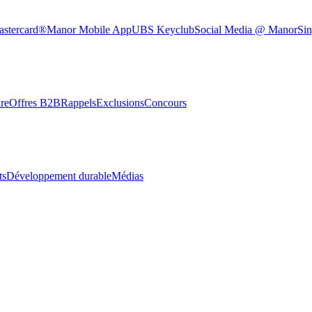
astercard®
Manor Mobile App
UBS Keyclub
Social Media @ Manor
Sin
re
Offres B2B
Rappels
Exclusions
Concours
ts
Développement durable
Médias