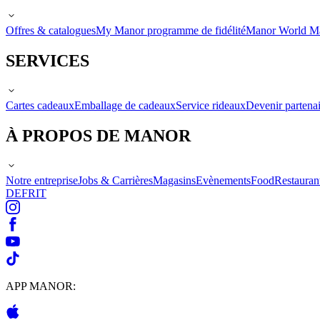
Offres & catalogues
My Manor programme de fidélité
Manor World M
SERVICES
Cartes cadeaux
Emballage de cadeaux
Service rideaux
Devenir partenai
À PROPOS DE MANOR
Notre entreprise
Jobs & Carrières
Magasins
Evènements
Food
Restauran
DE
FR
IT
APP MANOR: