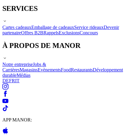
SERVICES
Cartes cadeaux
Emballage de cadeaux
Service rideaux
Devenir
partenaire
Offres B2B
Rappels
Exclusions
Concours
À PROPOS DE MANOR
Notre entreprise
Jobs &
Carrières
Magasins
Evènements
Food
Restaurants
Développement
durable
Médias
DE
FR
IT
APP MANOR: