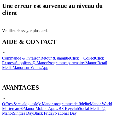
Une erreur est survenue au niveau du
client
Veuillez réessayer plus tard.
AIDE & CONTACT
Commande & livraison
Retour & garantie
Click + Collect
Click +
Express
Suppliers @ Manor
Programme partenaires
Manor Retail
Media
Manor sur WhatsApp
AVANTAGES
Offres & catalogues
My Manor programme de fidélité
Manor World
Mastercard®
Manor Mobile App
UBS Keyclub
Social Media @
Manor
Singles Day
Black Friday
National Day