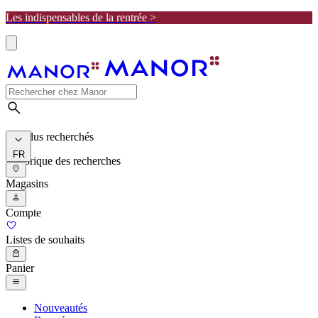
Les indispensables de la rentrée >
Les plus recherchés
FR
Historique des recherches
Magasins
Compte
Listes de souhaits
Panier
Nouveautés