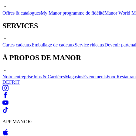
Offres & catalogues
My Manor programme de fidélité
Manor World M
SERVICES
Cartes cadeaux
Emballage de cadeaux
Service rideaux
Devenir partenai
À PROPOS DE MANOR
Notre entreprise
Jobs & Carrières
Magasins
Evènements
Food
Restauran
DE
FR
IT
APP MANOR: