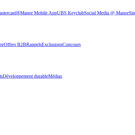
astercard®
Manor Mobile App
UBS Keyclub
Social Media @ Manor
Sin
re
Offres B2B
Rappels
Exclusions
Concours
ts
Développement durable
Médias