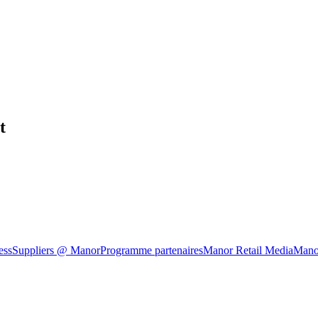
t
ess
Suppliers @ Manor
Programme partenaires
Manor Retail Media
Mano