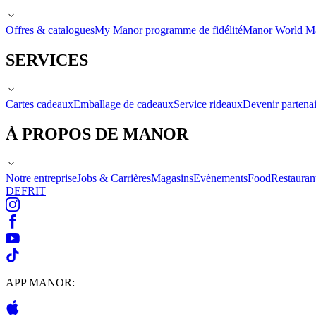
Offres & catalogues
My Manor programme de fidélité
Manor World M
SERVICES
Cartes cadeaux
Emballage de cadeaux
Service rideaux
Devenir partenai
À PROPOS DE MANOR
Notre entreprise
Jobs & Carrières
Magasins
Evènements
Food
Restauran
DE
FR
IT
APP MANOR: