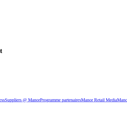
t
ess
Suppliers @ Manor
Programme partenaires
Manor Retail Media
Mano