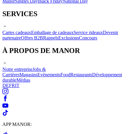
Manor
Singles Day
Black Friday
National Day
SERVICES
Cartes cadeaux
Emballage de cadeaux
Service rideaux
Devenir
partenaire
Offres B2B
Rappels
Exclusions
Concours
À PROPOS DE MANOR
Notre entreprise
Jobs &
Carrières
Magasins
Evènements
Food
Restaurants
Développement
durable
Médias
DE
FR
IT
APP MANOR: