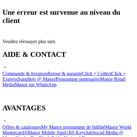
Une erreur est survenue au niveau du
client
Veuillez réessayer plus tard.
AIDE & CONTACT
Commande & livraison
Retour & garantie
Click + Collect
Click +
Express
Suppliers @ Manor
Programme partenaires
Manor Retail
Media
Manor sur WhatsApp
AVANTAGES
Offres & catalogues
My Manor programme de fidélité
Manor World
Mastercard®
Manor Mobile App
UBS Keyclub
Social Media @