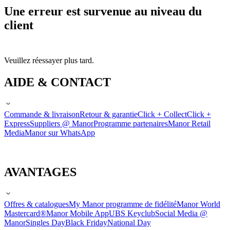
Une erreur est survenue au niveau du
client
Veuillez réessayer plus tard.
AIDE & CONTACT
Commande & livraison
Retour & garantie
Click + Collect
Click +
Express
Suppliers @ Manor
Programme partenaires
Manor Retail
Media
Manor sur WhatsApp
AVANTAGES
Offres & catalogues
My Manor programme de fidélité
Manor World
Mastercard®
Manor Mobile App
UBS Keyclub
Social Media @
Manor
Singles Day
Black Friday
National Day