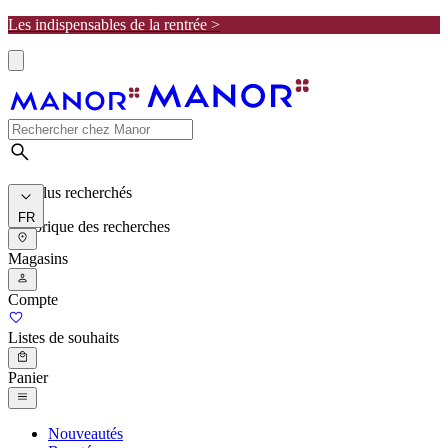
Les indispensables de la rentrée >
Les plus recherchés
FR
Historique des recherches
Magasins
Compte
Listes de souhaits
Panier
Nouveautés