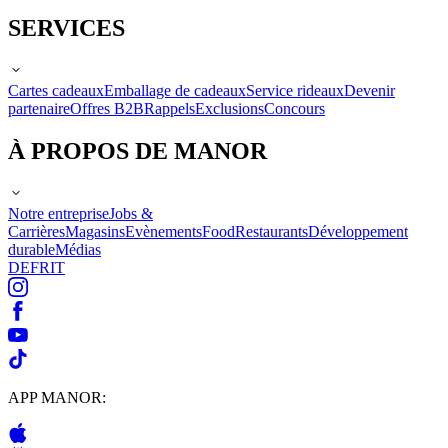
SERVICES
Cartes cadeaux
Emballage de cadeaux
Service rideaux
Devenir
partenaire
Offres B2B
Rappels
Exclusions
Concours
À PROPOS DE MANOR
Notre entreprise
Jobs &
Carrières
Magasins
Evènements
Food
Restaurants
Développement
durable
Médias
DE
FR
IT
APP MANOR: