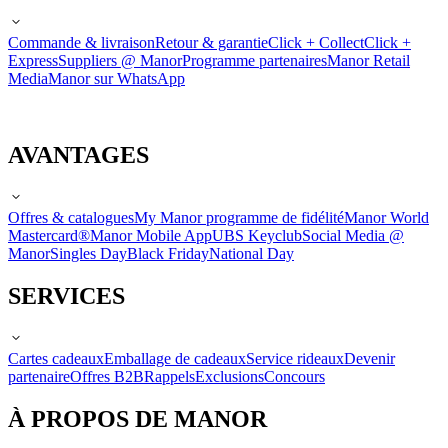
Commande & livraison
Retour & garantie
Click + Collect
Click +
Express
Suppliers @ Manor
Programme partenaires
Manor Retail
Media
Manor sur WhatsApp
AVANTAGES
Offres & catalogues
My Manor programme de fidélité
Manor World
Mastercard®
Manor Mobile App
UBS Keyclub
Social Media @
Manor
Singles Day
Black Friday
National Day
SERVICES
Cartes cadeaux
Emballage de cadeaux
Service rideaux
Devenir
partenaire
Offres B2B
Rappels
Exclusions
Concours
À PROPOS DE MANOR