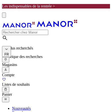
Les indispensables de la rentrée >
Les plus recherchés
FR
Historique des recherches
Magasins
Compte
Listes de souhaits
Panier
Nouveautés