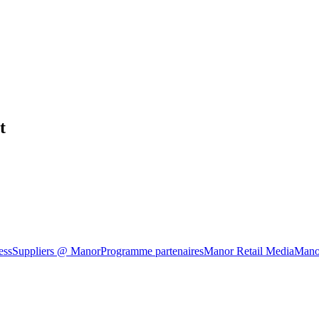
t
ess
Suppliers @ Manor
Programme partenaires
Manor Retail Media
Mano