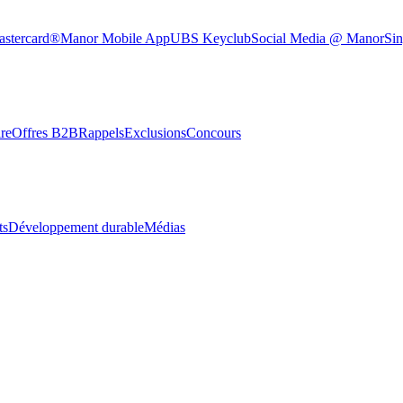
astercard®
Manor Mobile App
UBS Keyclub
Social Media @ Manor
Sin
re
Offres B2B
Rappels
Exclusions
Concours
ts
Développement durable
Médias