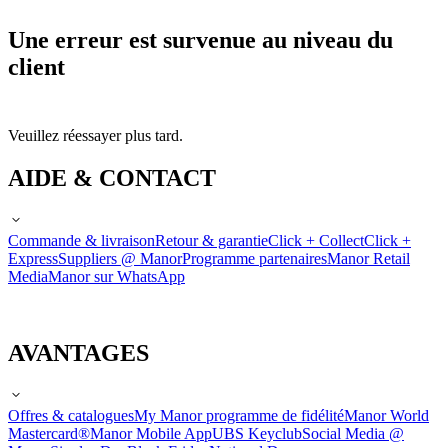
Une erreur est survenue au niveau du
client
Veuillez réessayer plus tard.
AIDE & CONTACT
Commande & livraison
Retour & garantie
Click + Collect
Click +
Express
Suppliers @ Manor
Programme partenaires
Manor Retail
Media
Manor sur WhatsApp
AVANTAGES
Offres & catalogues
My Manor programme de fidélité
Manor World
Mastercard®
Manor Mobile App
UBS Keyclub
Social Media @