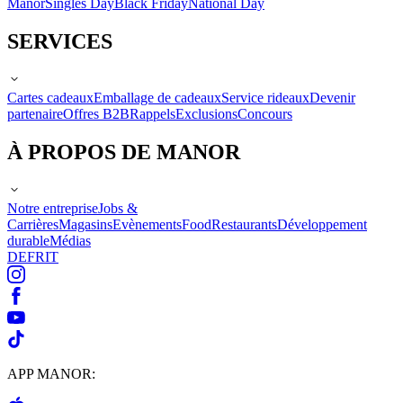
Manor
Singles Day
Black Friday
National Day
SERVICES
Cartes cadeaux
Emballage de cadeaux
Service rideaux
Devenir
partenaire
Offres B2B
Rappels
Exclusions
Concours
À PROPOS DE MANOR
Notre entreprise
Jobs &
Carrières
Magasins
Evènements
Food
Restaurants
Développement
durable
Médias
DE
FR
IT
APP MANOR: