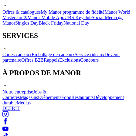
Offres & catalogues
My Manor programme de fidélité
Manor World
Mastercard®
Manor Mobile App
UBS Keyclub
Social Media @
Manor
Singles Day
Black Friday
National Day
SERVICES
Cartes cadeaux
Emballage de cadeaux
Service rideaux
Devenir
partenaire
Offres B2B
Rappels
Exclusions
Concours
À PROPOS DE MANOR
Notre entreprise
Jobs &
Carrières
Magasins
Evènements
Food
Restaurants
Développement
durable
Médias
DE
FR
IT