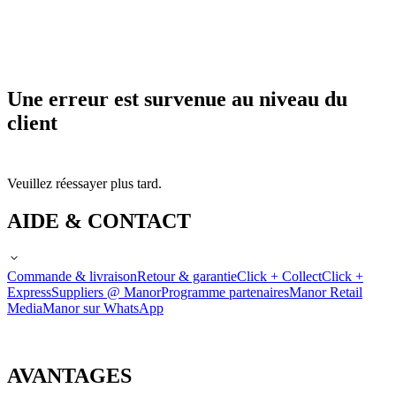
Une erreur est survenue au niveau du
client
Veuillez réessayer plus tard.
AIDE & CONTACT
Commande & livraison
Retour & garantie
Click + Collect
Click +
Express
Suppliers @ Manor
Programme partenaires
Manor Retail
Media
Manor sur WhatsApp
AVANTAGES