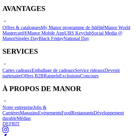
AVANTAGES
Offres & catalogues
My Manor programme de fidélité
Manor World
Mastercard®
Manor Mobile App
UBS Keyclub
Social Media @
Manor
Singles Day
Black Friday
National Day
SERVICES
Cartes cadeaux
Emballage de cadeaux
Service rideaux
Devenir
partenaire
Offres B2B
Rappels
Exclusions
Concours
À PROPOS DE MANOR
Notre entreprise
Jobs &
Carrières
Magasins
Evènements
Food
Restaurants
Développement
durable
Médias
DE
FR
IT