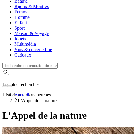
Beauté
Bijoux & Montres
Femme
Homme
Enfant
Sport
Maison & Voyage
Jouets
Multimédia
Vins & épicerie fine
Cadeaux
Les plus recherchés
Historique des recherches
Accueil
L’Appel de la nature
L’Appel de la nature