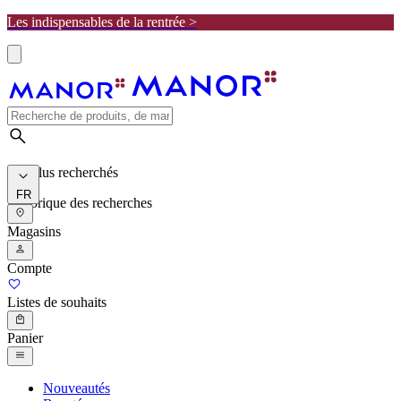
Les indispensables de la rentrée >
Les plus recherchés
FR
Historique des recherches
Magasins
Compte
Listes de souhaits
Panier
Nouveautés