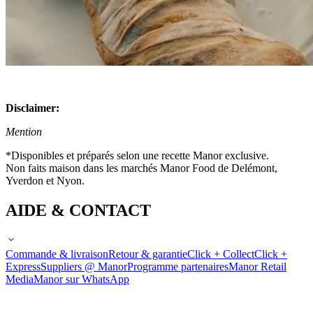
Disclaimer:
Mention
*Disponibles et préparés selon une recette Manor exclusive.
Non faits maison dans les marchés Manor Food de Delémont,
Yverdon et Nyon.
AIDE & CONTACT
Commande & livraison
Retour & garantie
Click + Collect
Click +
Express
Suppliers @ Manor
Programme partenaires
Manor Retail
Media
Manor sur WhatsApp