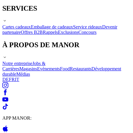
SERVICES
Cartes cadeaux
Emballage de cadeaux
Service rideaux
Devenir
partenaire
Offres B2B
Rappels
Exclusions
Concours
À PROPOS DE MANOR
Notre entreprise
Jobs &
Carrières
Magasins
Evènements
Food
Restaurants
Développement
durable
Médias
DE
FR
IT
APP MANOR: