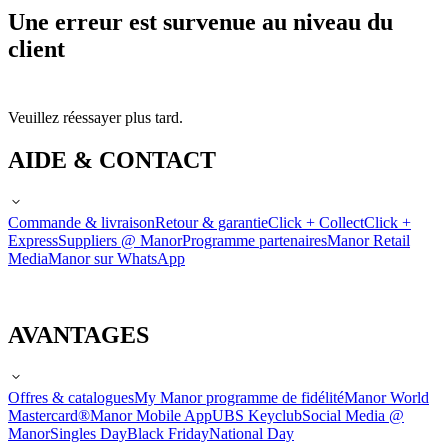
Une erreur est survenue au niveau du
client
Veuillez réessayer plus tard.
AIDE & CONTACT
Commande & livraison
Retour & garantie
Click + Collect
Click +
Express
Suppliers @ Manor
Programme partenaires
Manor Retail
Media
Manor sur WhatsApp
AVANTAGES
Offres & catalogues
My Manor programme de fidélité
Manor World
Mastercard®
Manor Mobile App
UBS Keyclub
Social Media @
Manor
Singles Day
Black Friday
National Day