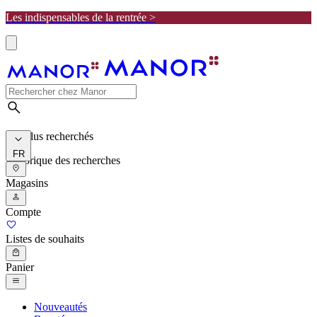
Les indispensables de la rentrée >
Les plus recherchés
FR
Historique des recherches
Magasins
Compte
Listes de souhaits
Panier
Nouveautés