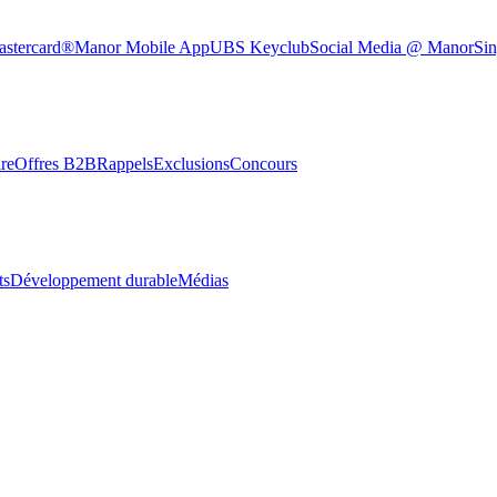
astercard®
Manor Mobile App
UBS Keyclub
Social Media @ Manor
Sin
re
Offres B2B
Rappels
Exclusions
Concours
ts
Développement durable
Médias