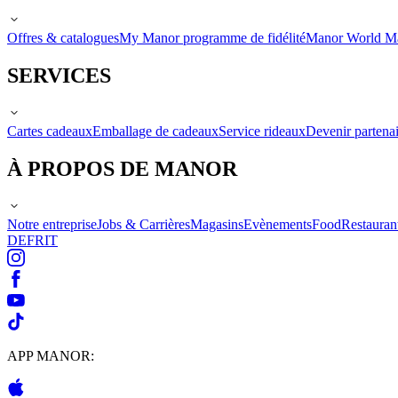
Offres & catalogues
My Manor programme de fidélité
Manor World M
SERVICES
Cartes cadeaux
Emballage de cadeaux
Service rideaux
Devenir partenai
À PROPOS DE MANOR
Notre entreprise
Jobs & Carrières
Magasins
Evènements
Food
Restauran
DE
FR
IT
APP MANOR: