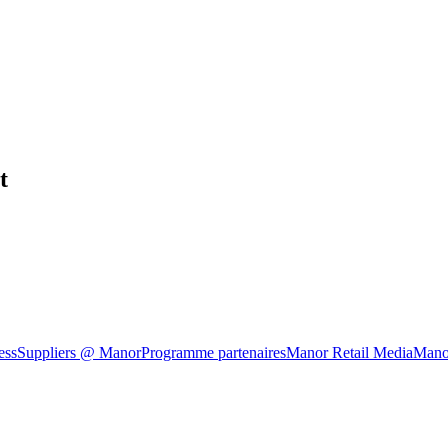
t
ess
Suppliers @ Manor
Programme partenaires
Manor Retail Media
Mano