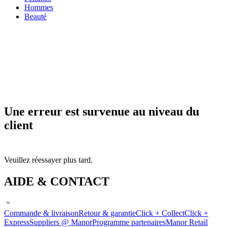
Hommes
Beauté
Une erreur est survenue au niveau du
client
Veuillez réessayer plus tard.
AIDE & CONTACT
Commande & livraison
Retour & garantie
Click + Collect
Click +
Express
Suppliers @ Manor
Programme partenaires
Manor Retail