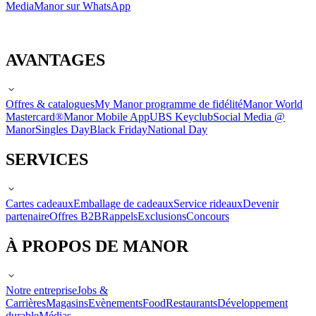
Media
Manor sur WhatsApp
AVANTAGES
Offres & catalogues
My Manor programme de fidélité
Manor World
Mastercard®
Manor Mobile App
UBS Keyclub
Social Media @
Manor
Singles Day
Black Friday
National Day
SERVICES
Cartes cadeaux
Emballage de cadeaux
Service rideaux
Devenir
partenaire
Offres B2B
Rappels
Exclusions
Concours
À PROPOS DE MANOR
Notre entreprise
Jobs &
Carrières
Magasins
Evènements
Food
Restaurants
Développement
durable
Médias