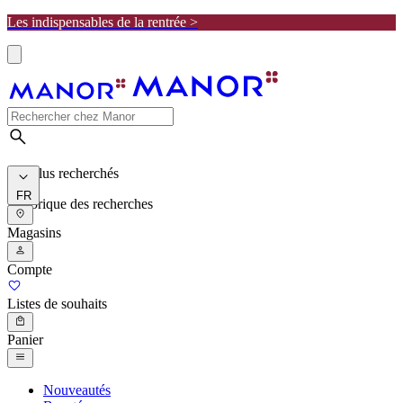
Les indispensables de la rentrée >
Les plus recherchés
FR
Historique des recherches
Magasins
Compte
Listes de souhaits
Panier
Nouveautés