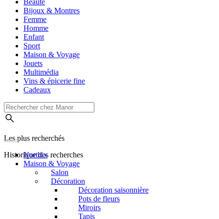
Beauté
Bijoux & Montres
Femme
Homme
Enfant
Sport
Maison & Voyage
Jouets
Multimédia
Vins & épicerie fine
Cadeaux
Les plus recherchés
Historique des recherches
Northix
Maison & Voyage
Salon
Décoration
Décoration saisonnière
Pots de fleurs
Miroirs
Tapis