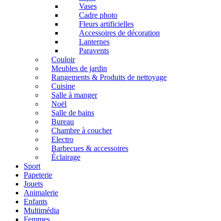
Vases
Cadre photo
Fleurs artificielles
Accessoires de décoration
Lanternes
Paravents
Couloir
Meubles de jardin
Rangements & Produits de nettoyage
Cuisine
Salle à manger
Noël
Salle de bains
Bureau
Chambre à coucher
Electro
Barbecues & accessoires
Éclairage
Sport
Papeterie
Jouets
Animalerie
Enfants
Multimédia
Femmes