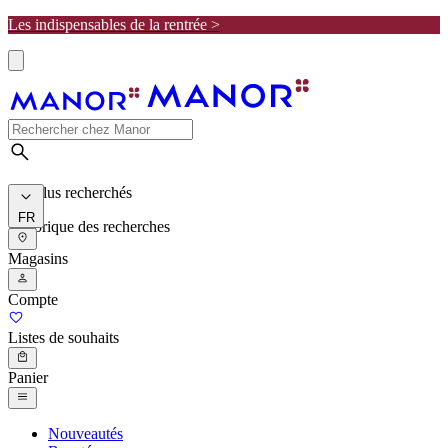
Les indispensables de la rentrée >
Les plus recherchés
FR
Historique des recherches
Magasins
Compte
Listes de souhaits
Panier
Nouveautés