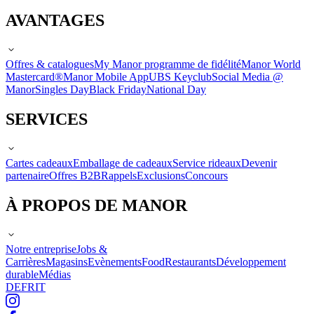
AVANTAGES
Offres & catalogues
My Manor programme de fidélité
Manor World
Mastercard®
Manor Mobile App
UBS Keyclub
Social Media @
Manor
Singles Day
Black Friday
National Day
SERVICES
Cartes cadeaux
Emballage de cadeaux
Service rideaux
Devenir
partenaire
Offres B2B
Rappels
Exclusions
Concours
À PROPOS DE MANOR
Notre entreprise
Jobs &
Carrières
Magasins
Evènements
Food
Restaurants
Développement
durable
Médias
DE
FR
IT