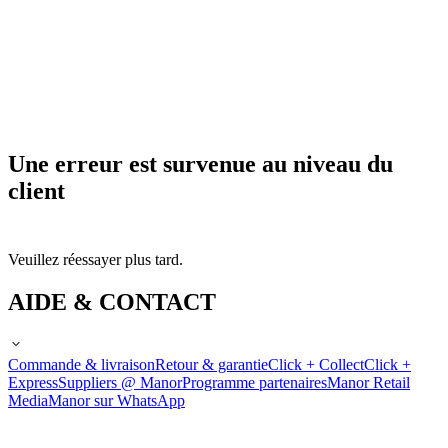
Une erreur est survenue au niveau du
client
Veuillez réessayer plus tard.
AIDE & CONTACT
Commande & livraison
Retour & garantie
Click + Collect
Click +
Express
Suppliers @ Manor
Programme partenaires
Manor Retail
Media
Manor sur WhatsApp