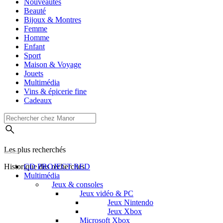
Nouveautés
Beauté
Bijoux & Montres
Femme
Homme
Enfant
Sport
Maison & Voyage
Jouets
Multimédia
Vins & épicerie fine
Cadeaux
Les plus recherchés
Historique des recherches
CD PROJECT RED
Multimédia
Jeux & consoles
Jeux vidéo & PC
Jeux Nintendo
Jeux Xbox
Microsoft Xbox