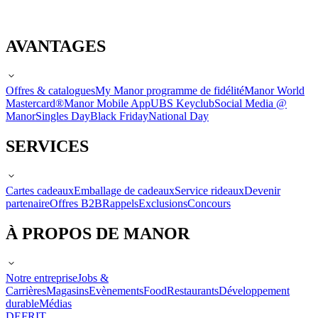
AVANTAGES
Offres & catalogues
My Manor programme de fidélité
Manor World
Mastercard®
Manor Mobile App
UBS Keyclub
Social Media @
Manor
Singles Day
Black Friday
National Day
SERVICES
Cartes cadeaux
Emballage de cadeaux
Service rideaux
Devenir
partenaire
Offres B2B
Rappels
Exclusions
Concours
À PROPOS DE MANOR
Notre entreprise
Jobs &
Carrières
Magasins
Evènements
Food
Restaurants
Développement
durable
Médias
DE
FR
IT