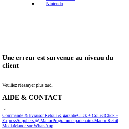
Nintendo
Une erreur est survenue au niveau du
client
Veuillez réessayer plus tard.
AIDE & CONTACT
Commande & livraison
Retour & garantie
Click + Collect
Click +
Express
Suppliers @ Manor
Programme partenaires
Manor Retail
Media
Manor sur WhatsApp