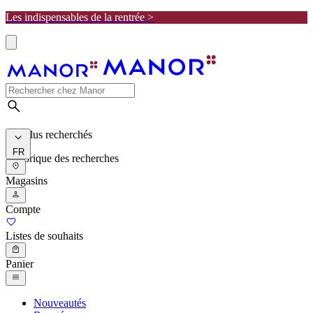
Les indispensables de la rentrée >
Les plus recherchés
FR
Historique des recherches
Magasins
Compte
Listes de souhaits
Panier
Nouveautés