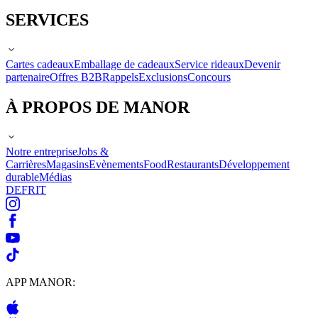
SERVICES
Cartes cadeaux
Emballage de cadeaux
Service rideaux
Devenir
partenaire
Offres B2B
Rappels
Exclusions
Concours
À PROPOS DE MANOR
Notre entreprise
Jobs &
Carrières
Magasins
Evènements
Food
Restaurants
Développement
durable
Médias
DE
FR
IT
APP MANOR: