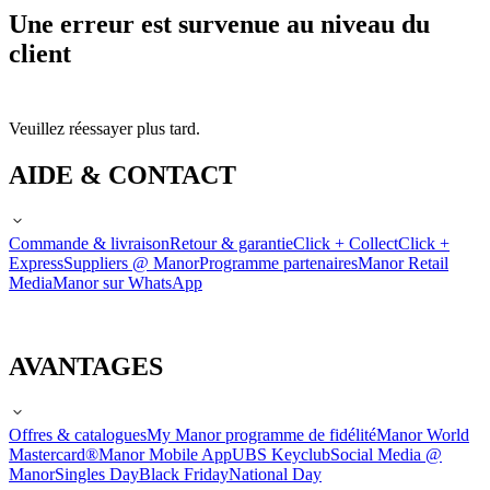
Une erreur est survenue au niveau du
client
Veuillez réessayer plus tard.
AIDE & CONTACT
Commande & livraison
Retour & garantie
Click + Collect
Click +
Express
Suppliers @ Manor
Programme partenaires
Manor Retail
Media
Manor sur WhatsApp
AVANTAGES
Offres & catalogues
My Manor programme de fidélité
Manor World
Mastercard®
Manor Mobile App
UBS Keyclub
Social Media @
Manor
Singles Day
Black Friday
National Day