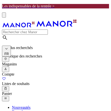
Les indispensables de la rentrée >
Les plus recherchés
FR
Historique des recherches
Magasins
Compte
Listes de souhaits
Panier
Nouveautés