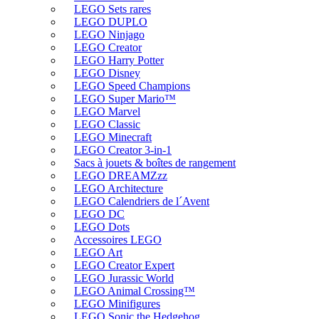
LEGO Sets rares
LEGO DUPLO
LEGO Ninjago
LEGO Creator
LEGO Harry Potter
LEGO Disney
LEGO Speed Champions
LEGO Super Mario™
LEGO Marvel
LEGO Classic
LEGO Minecraft
LEGO Creator 3-in-1
Sacs à jouets & boîtes de rangement
LEGO DREAMZzz
LEGO Architecture
LEGO Calendriers de l´Avent
LEGO DC
LEGO Dots
Accessoires LEGO
LEGO Art
LEGO Creator Expert
LEGO Jurassic World
LEGO Animal Crossing™
LEGO Minifigures
LEGO Sonic the Hedgehog