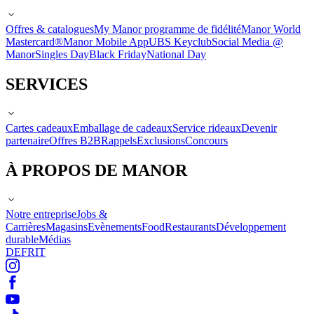
Offres & catalogues
My Manor programme de fidélité
Manor World
Mastercard®
Manor Mobile App
UBS Keyclub
Social Media @
Manor
Singles Day
Black Friday
National Day
SERVICES
Cartes cadeaux
Emballage de cadeaux
Service rideaux
Devenir
partenaire
Offres B2B
Rappels
Exclusions
Concours
À PROPOS DE MANOR
Notre entreprise
Jobs &
Carrières
Magasins
Evènements
Food
Restaurants
Développement
durable
Médias
DE
FR
IT