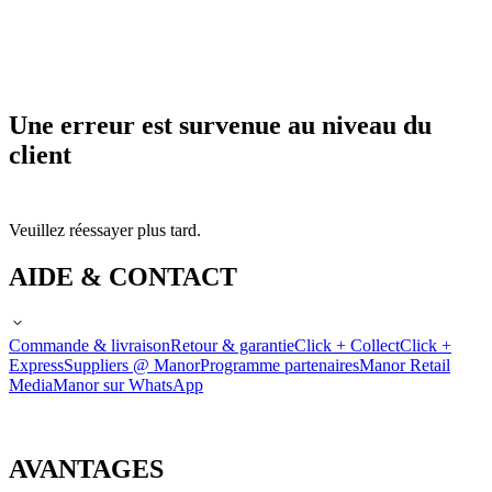
Une erreur est survenue au niveau du
client
Veuillez réessayer plus tard.
AIDE & CONTACT
Commande & livraison
Retour & garantie
Click + Collect
Click +
Express
Suppliers @ Manor
Programme partenaires
Manor Retail
Media
Manor sur WhatsApp
AVANTAGES