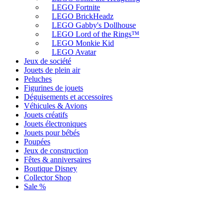
LEGO Fortnite
LEGO BrickHeadz
LEGO Gabby's Dollhouse
LEGO Lord of the Rings™
LEGO Monkie Kid
LEGO Avatar
Jeux de société
Jouets de plein air
Peluches
Figurines de jouets
Déguisements et accessoires
Véhicules & Avions
Jouets créatifs
Jouets électroniques
Jouets pour bébés
Poupées
Jeux de construction
Fêtes & anniversaires
Boutique Disney
Collector Shop
Sale %