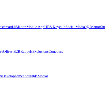
astercard®
Manor Mobile App
UBS Keyclub
Social Media @ Manor
Sin
re
Offres B2B
Rappels
Exclusions
Concours
ts
Développement durable
Médias