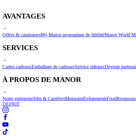
AVANTAGES
Offres & catalogues
My Manor programme de fidélité
Manor World M
SERVICES
Cartes cadeaux
Emballage de cadeaux
Service rideaux
Devenir partenai
À PROPOS DE MANOR
Notre entreprise
Jobs & Carrières
Magasins
Evènements
Food
Restauran
DE
FR
IT