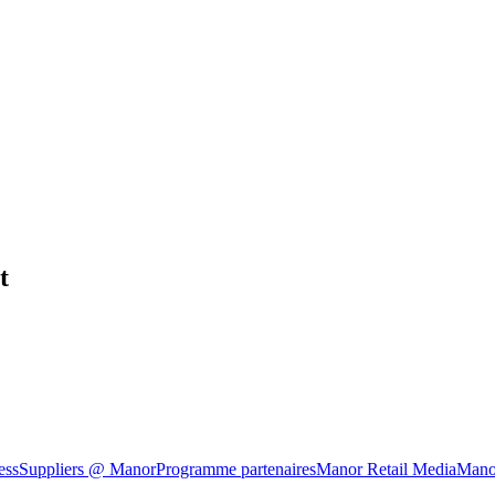
t
ess
Suppliers @ Manor
Programme partenaires
Manor Retail Media
Mano