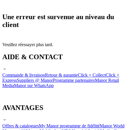
Une erreur est survenue au niveau du
client
Veuillez réessayer plus tard.
AIDE & CONTACT
Commande & livraison
Retour & garantie
Click + Collect
Click +
Express
Suppliers @ Manor
Programme partenaires
Manor Retail
Media
Manor sur WhatsApp
AVANTAGES
Offres & catalogues
My Manor programme de fidélité
Manor World