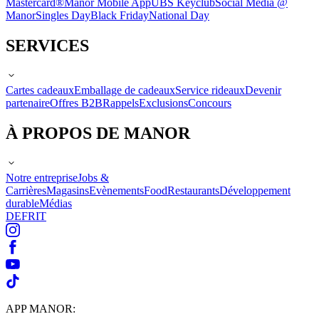
Mastercard®
Manor Mobile App
UBS Keyclub
Social Media @
Manor
Singles Day
Black Friday
National Day
SERVICES
Cartes cadeaux
Emballage de cadeaux
Service rideaux
Devenir
partenaire
Offres B2B
Rappels
Exclusions
Concours
À PROPOS DE MANOR
Notre entreprise
Jobs &
Carrières
Magasins
Evènements
Food
Restaurants
Développement
durable
Médias
DE
FR
IT
APP MANOR: