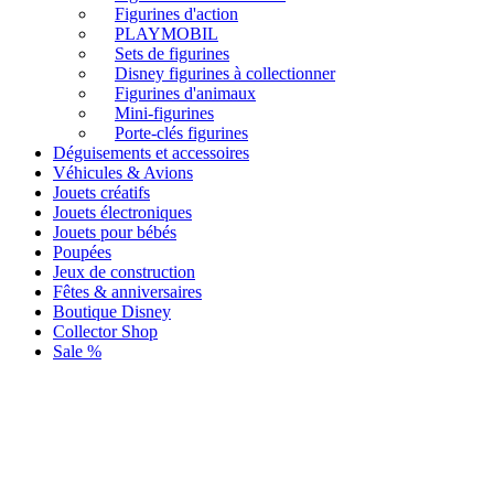
Figurines d'action
PLAYMOBIL
Sets de figurines
Disney figurines à collectionner
Figurines d'animaux
Mini-figurines
Porte-clés figurines
Déguisements et accessoires
Véhicules & Avions
Jouets créatifs
Jouets électroniques
Jouets pour bébés
Poupées
Jeux de construction
Fêtes & anniversaires
Boutique Disney
Collector Shop
Sale %