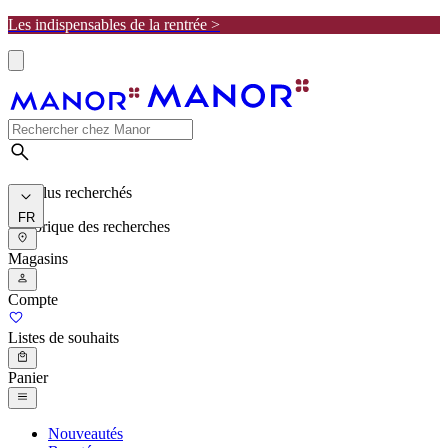
Les indispensables de la rentrée >
Les plus recherchés
FR
Historique des recherches
Magasins
Compte
Listes de souhaits
Panier
Nouveautés