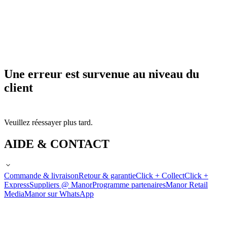
Une erreur est survenue au niveau du
client
Veuillez réessayer plus tard.
AIDE & CONTACT
Commande & livraison
Retour & garantie
Click + Collect
Click +
Express
Suppliers @ Manor
Programme partenaires
Manor Retail
Media
Manor sur WhatsApp