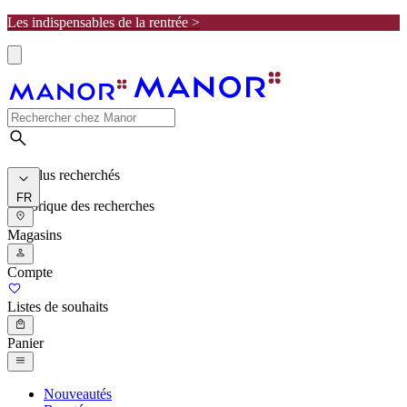
Les indispensables de la rentrée >
Les plus recherchés
FR
Historique des recherches
Magasins
Compte
Listes de souhaits
Panier
Nouveautés