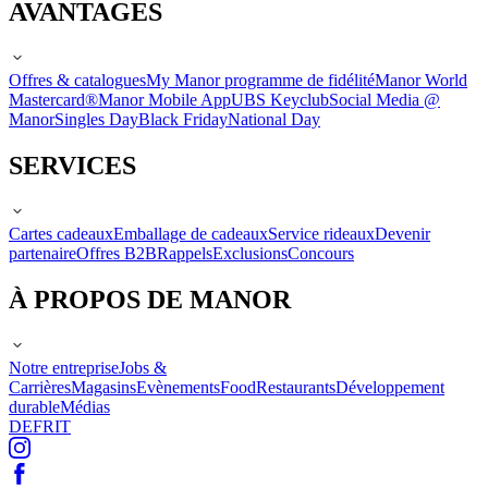
AVANTAGES
Offres & catalogues
My Manor programme de fidélité
Manor World
Mastercard®
Manor Mobile App
UBS Keyclub
Social Media @
Manor
Singles Day
Black Friday
National Day
SERVICES
Cartes cadeaux
Emballage de cadeaux
Service rideaux
Devenir
partenaire
Offres B2B
Rappels
Exclusions
Concours
À PROPOS DE MANOR
Notre entreprise
Jobs &
Carrières
Magasins
Evènements
Food
Restaurants
Développement
durable
Médias
DE
FR
IT