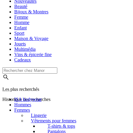
Nouveautés
Beauté
Bijoux & Montres
Femme
Homme
Enfant
Sport
Maison & Voyage
Jouets
Multimédia
Vins & épicerie fine
Cadeaux
Les plus recherchés
Historique des recherches
ISA bodywear
Hommes
Femmes
Lingerie
Vêtements pour femmes
T-shirts & tops
Pantalons