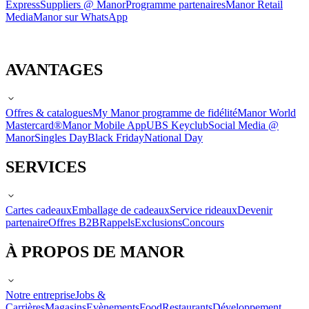
Express
Suppliers @ Manor
Programme partenaires
Manor Retail
Media
Manor sur WhatsApp
AVANTAGES
Offres & catalogues
My Manor programme de fidélité
Manor World
Mastercard®
Manor Mobile App
UBS Keyclub
Social Media @
Manor
Singles Day
Black Friday
National Day
SERVICES
Cartes cadeaux
Emballage de cadeaux
Service rideaux
Devenir
partenaire
Offres B2B
Rappels
Exclusions
Concours
À PROPOS DE MANOR
Notre entreprise
Jobs &
Carrières
Magasins
Evènements
Food
Restaurants
Développement