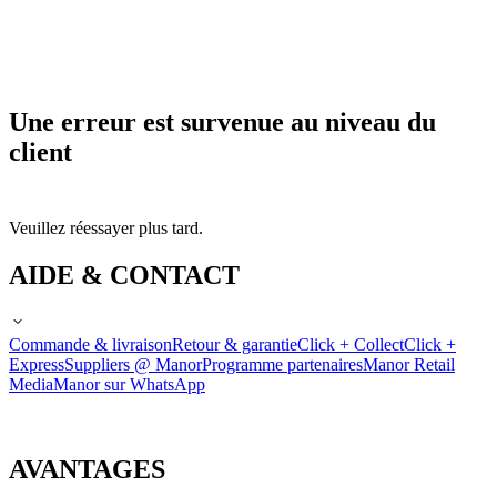
Une erreur est survenue au niveau du
client
Veuillez réessayer plus tard.
AIDE & CONTACT
Commande & livraison
Retour & garantie
Click + Collect
Click +
Express
Suppliers @ Manor
Programme partenaires
Manor Retail
Media
Manor sur WhatsApp
AVANTAGES