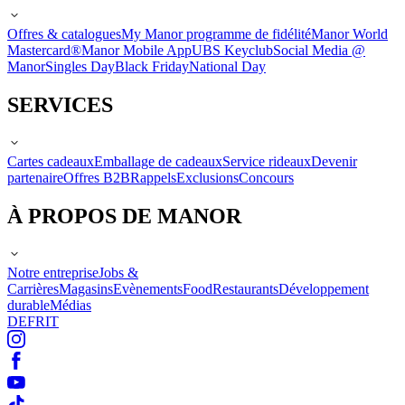
Offres & catalogues
My Manor programme de fidélité
Manor World
Mastercard®
Manor Mobile App
UBS Keyclub
Social Media @
Manor
Singles Day
Black Friday
National Day
SERVICES
Cartes cadeaux
Emballage de cadeaux
Service rideaux
Devenir
partenaire
Offres B2B
Rappels
Exclusions
Concours
À PROPOS DE MANOR
Notre entreprise
Jobs &
Carrières
Magasins
Evènements
Food
Restaurants
Développement
durable
Médias
DE
FR
IT