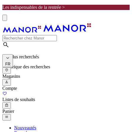
Les indispensables de la rentrée >
Les plus recherchés
FR
Historique des recherches
Magasins
Compte
Listes de souhaits
Panier
Nouveautés