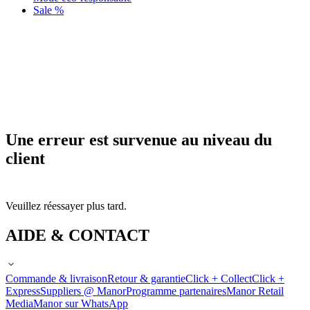
Sale %
Une erreur est survenue au niveau du
client
Veuillez réessayer plus tard.
AIDE & CONTACT
Commande & livraison
Retour & garantie
Click + Collect
Click +
Express
Suppliers @ Manor
Programme partenaires
Manor Retail
Media
Manor sur WhatsApp