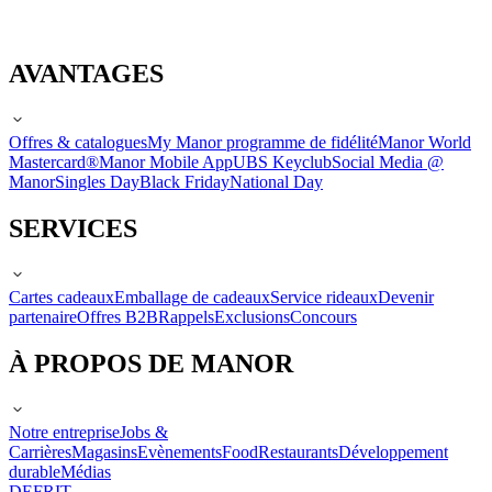
AVANTAGES
Offres & catalogues
My Manor programme de fidélité
Manor World
Mastercard®
Manor Mobile App
UBS Keyclub
Social Media @
Manor
Singles Day
Black Friday
National Day
SERVICES
Cartes cadeaux
Emballage de cadeaux
Service rideaux
Devenir
partenaire
Offres B2B
Rappels
Exclusions
Concours
À PROPOS DE MANOR
Notre entreprise
Jobs &
Carrières
Magasins
Evènements
Food
Restaurants
Développement
durable
Médias
DE
FR
IT