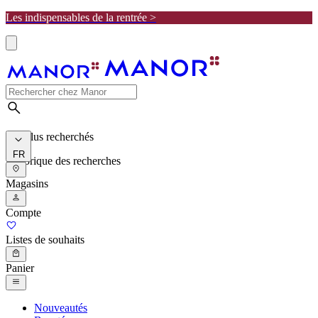
Les indispensables de la rentrée >
Les plus recherchés
FR
Historique des recherches
Magasins
Compte
Listes de souhaits
Panier
Nouveautés