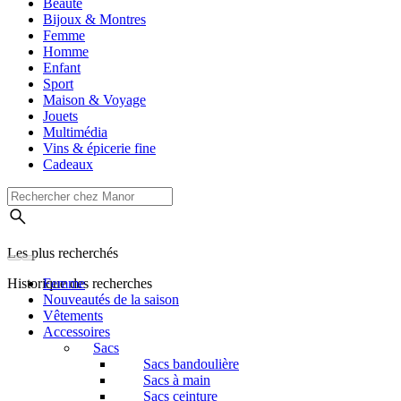
Beauté
Bijoux & Montres
Femme
Homme
Enfant
Sport
Maison & Voyage
Jouets
Multimédia
Vins & épicerie fine
Cadeaux
Les plus recherchés
Historique des recherches
Femme
Nouveautés de la saison
Vêtements
Accessoires
Sacs
Sacs bandoulière
Sacs à main
Sacs ceinture