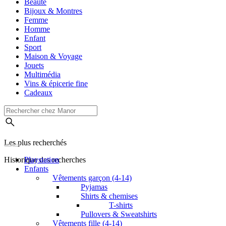
Beauté
Bijoux & Montres
Femme
Homme
Enfant
Sport
Maison & Voyage
Jouets
Multimédia
Vins & épicerie fine
Cadeaux
Les plus recherchés
Historique des recherches
Playstation
Enfants
Vêtements garçon (4-14)
Pyjamas
Shirts & chemises
T-shirts
Pullovers & Sweatshirts
Vêtements fille (4-14)