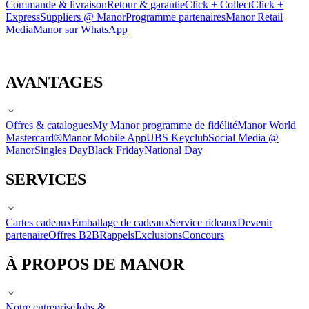
Commande & livraison
Retour & garantie
Click + Collect
Click +
Express
Suppliers @ Manor
Programme partenaires
Manor Retail
Media
Manor sur WhatsApp
AVANTAGES
Offres & catalogues
My Manor programme de fidélité
Manor World
Mastercard®
Manor Mobile App
UBS Keyclub
Social Media @
Manor
Singles Day
Black Friday
National Day
SERVICES
Cartes cadeaux
Emballage de cadeaux
Service rideaux
Devenir
partenaire
Offres B2B
Rappels
Exclusions
Concours
À PROPOS DE MANOR
Notre entreprise
Jobs &