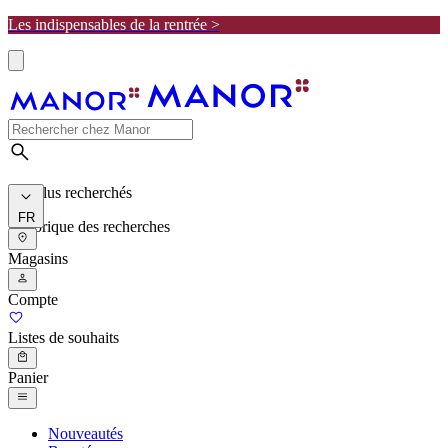
Les indispensables de la rentrée >
Les plus recherchés
FR
Historique des recherches
Magasins
Compte
Listes de souhaits
Panier
Nouveautés