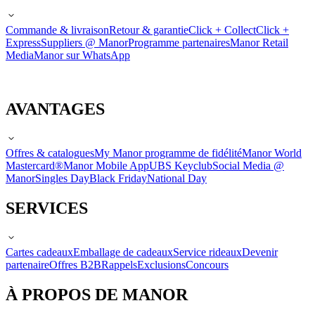
Commande & livraison
Retour & garantie
Click + Collect
Click +
Express
Suppliers @ Manor
Programme partenaires
Manor Retail
Media
Manor sur WhatsApp
AVANTAGES
Offres & catalogues
My Manor programme de fidélité
Manor World
Mastercard®
Manor Mobile App
UBS Keyclub
Social Media @
Manor
Singles Day
Black Friday
National Day
SERVICES
Cartes cadeaux
Emballage de cadeaux
Service rideaux
Devenir
partenaire
Offres B2B
Rappels
Exclusions
Concours
À PROPOS DE MANOR