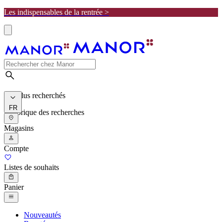
Les indispensables de la rentrée >
Les plus recherchés
FR
Historique des recherches
Magasins
Compte
Listes de souhaits
Panier
Nouveautés