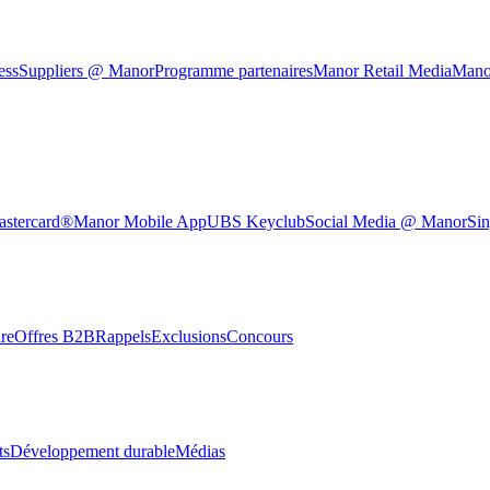
ess
Suppliers @ Manor
Programme partenaires
Manor Retail Media
Mano
astercard®
Manor Mobile App
UBS Keyclub
Social Media @ Manor
Sin
re
Offres B2B
Rappels
Exclusions
Concours
ts
Développement durable
Médias