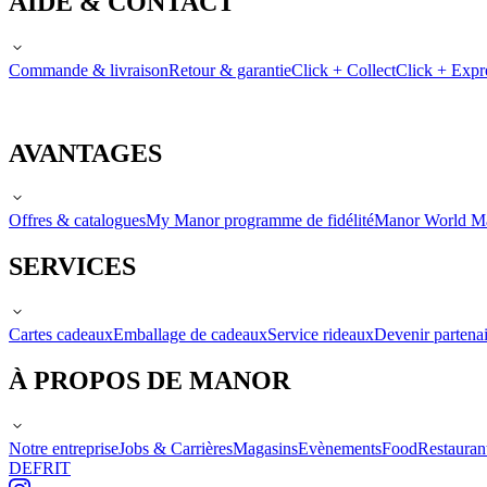
AIDE & CONTACT
Commande & livraison
Retour & garantie
Click + Collect
Click + Expr
AVANTAGES
Offres & catalogues
My Manor programme de fidélité
Manor World M
SERVICES
Cartes cadeaux
Emballage de cadeaux
Service rideaux
Devenir partenai
À PROPOS DE MANOR
Notre entreprise
Jobs & Carrières
Magasins
Evènements
Food
Restauran
DE
FR
IT