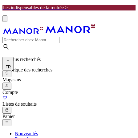
Les indispensables de la rentrée >
Les plus recherchés
FR
Historique des recherches
Magasins
Compte
Listes de souhaits
Panier
Nouveautés