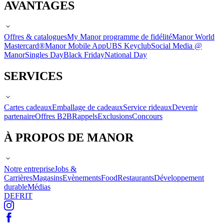
AVANTAGES
Offres & catalogues
My Manor programme de fidélité
Manor World
Mastercard®
Manor Mobile App
UBS Keyclub
Social Media @
Manor
Singles Day
Black Friday
National Day
SERVICES
Cartes cadeaux
Emballage de cadeaux
Service rideaux
Devenir
partenaire
Offres B2B
Rappels
Exclusions
Concours
À PROPOS DE MANOR
Notre entreprise
Jobs &
Carrières
Magasins
Evènements
Food
Restaurants
Développement
durable
Médias
DE
FR
IT