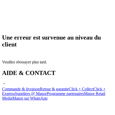
Une erreur est survenue au niveau du
client
Veuillez réessayer plus tard.
AIDE & CONTACT
Commande & livraison
Retour & garantie
Click + Collect
Click +
Express
Suppliers @ Manor
Programme partenaires
Manor Retail
Media
Manor sur WhatsApp