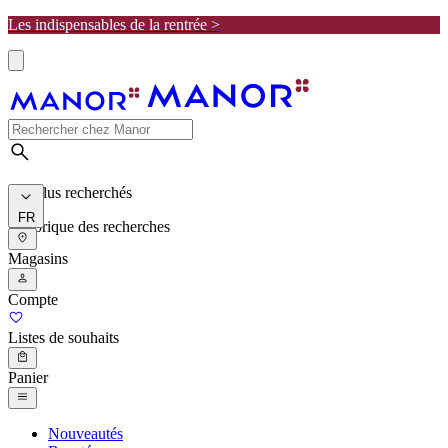
Les indispensables de la rentrée >
Les plus recherchés
FR
Historique des recherches
Magasins
Compte
Listes de souhaits
Panier
Nouveautés