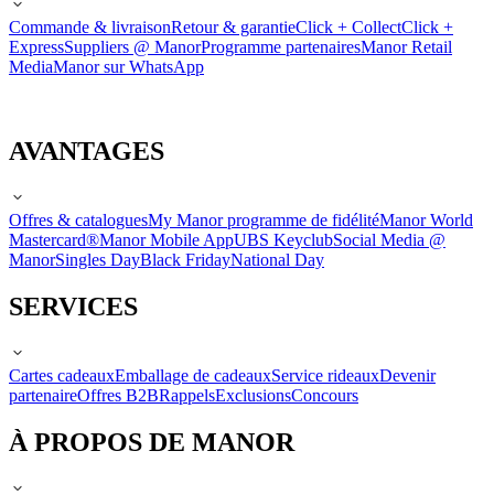
Commande & livraison
Retour & garantie
Click + Collect
Click +
Express
Suppliers @ Manor
Programme partenaires
Manor Retail
Media
Manor sur WhatsApp
AVANTAGES
Offres & catalogues
My Manor programme de fidélité
Manor World
Mastercard®
Manor Mobile App
UBS Keyclub
Social Media @
Manor
Singles Day
Black Friday
National Day
SERVICES
Cartes cadeaux
Emballage de cadeaux
Service rideaux
Devenir
partenaire
Offres B2B
Rappels
Exclusions
Concours
À PROPOS DE MANOR