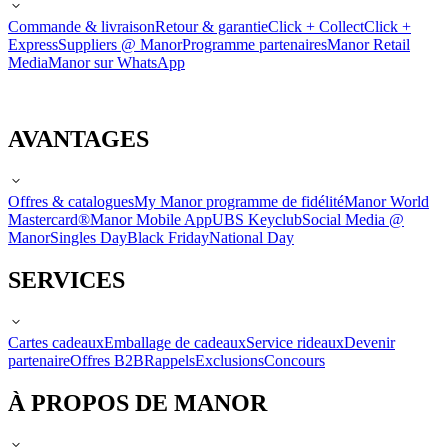
Commande & livraison
Retour & garantie
Click + Collect
Click +
Express
Suppliers @ Manor
Programme partenaires
Manor Retail
Media
Manor sur WhatsApp
AVANTAGES
Offres & catalogues
My Manor programme de fidélité
Manor World
Mastercard®
Manor Mobile App
UBS Keyclub
Social Media @
Manor
Singles Day
Black Friday
National Day
SERVICES
Cartes cadeaux
Emballage de cadeaux
Service rideaux
Devenir
partenaire
Offres B2B
Rappels
Exclusions
Concours
À PROPOS DE MANOR