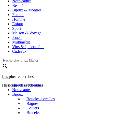
Nouveautés
Beauté
Bijoux & Montres
Femme
Homme
Enfant
Sport
Maison & Voyage
Jouets
Multimédia
Vins & épicerie fine
Cadeaux
Les plus recherchés
Historique des recherches
Bijoux & Montres
Nouveautés
Bijoux
Boucles d'oreilles
Bagues
Colliers
Bracelets