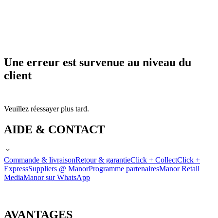
Une erreur est survenue au niveau du
client
Veuillez réessayer plus tard.
AIDE & CONTACT
Commande & livraison
Retour & garantie
Click + Collect
Click +
Express
Suppliers @ Manor
Programme partenaires
Manor Retail
Media
Manor sur WhatsApp
AVANTAGES