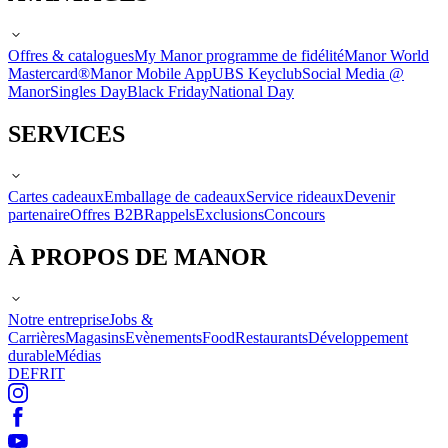
Offres & catalogues
My Manor programme de fidélité
Manor World
Mastercard®
Manor Mobile App
UBS Keyclub
Social Media @
Manor
Singles Day
Black Friday
National Day
SERVICES
Cartes cadeaux
Emballage de cadeaux
Service rideaux
Devenir
partenaire
Offres B2B
Rappels
Exclusions
Concours
À PROPOS DE MANOR
Notre entreprise
Jobs &
Carrières
Magasins
Evènements
Food
Restaurants
Développement
durable
Médias
DE
FR
IT