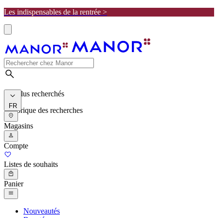
Les indispensables de la rentrée >
Les plus recherchés
FR
Historique des recherches
Magasins
Compte
Listes de souhaits
Panier
Nouveautés