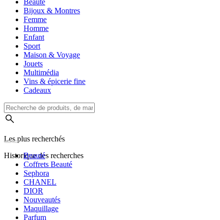
Beauté
Bijoux & Montres
Femme
Homme
Enfant
Sport
Maison & Voyage
Jouets
Multimédia
Vins & épicerie fine
Cadeaux
Les plus recherchés
Historique des recherches
Beauté
Coffrets Beauté
Sephora
CHANEL
DIOR
Nouveautés
Maquillage
Parfum