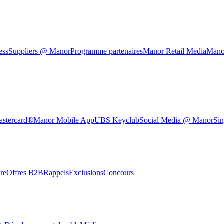
ess
Suppliers @ Manor
Programme partenaires
Manor Retail Media
Mano
astercard®
Manor Mobile App
UBS Keyclub
Social Media @ Manor
Sin
re
Offres B2B
Rappels
Exclusions
Concours