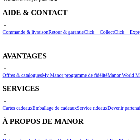
AIDE & CONTACT
Commande & livraison
Retour & garantie
Click + Collect
Click + Expr
AVANTAGES
Offres & catalogues
My Manor programme de fidélité
Manor World M
SERVICES
Cartes cadeaux
Emballage de cadeaux
Service rideaux
Devenir partenai
À PROPOS DE MANOR