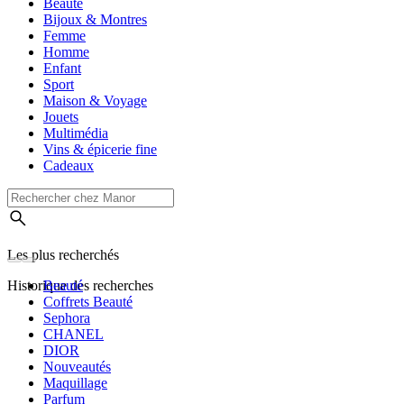
Beauté
Bijoux & Montres
Femme
Homme
Enfant
Sport
Maison & Voyage
Jouets
Multimédia
Vins & épicerie fine
Cadeaux
Les plus recherchés
Historique des recherches
Beauté
Coffrets Beauté
Sephora
CHANEL
DIOR
Nouveautés
Maquillage
Parfum