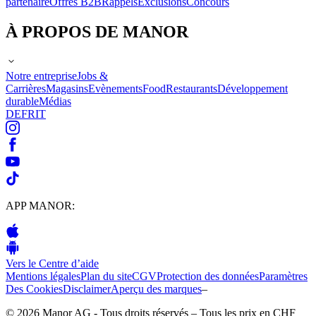
partenaire
Offres B2B
Rappels
Exclusions
Concours
À PROPOS DE MANOR
Notre entreprise
Jobs &
Carrières
Magasins
Evènements
Food
Restaurants
Développement
durable
Médias
DE
FR
IT
APP MANOR:
Vers le Centre d’aide
Mentions légales
Plan du site
CGV
Protection des données
Paramètres
Des Cookies
Disclaimer
Aperçu des marques
–
© 2026 Manor AG - Tous droits réservés – Tous les prix en CHF