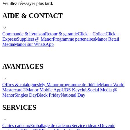
Veuillez réessayer plus tard.
AIDE & CONTACT
Commande & livraison
Retour & garantie
Click + Collect
Click +
Express
Suppliers @ Manor
Programme partenaires
Manor Retail
Media
Manor sur WhatsApp
AVANTAGES
Offres & catalogues
My Manor programme de fidélité
Manor World
Mastercard®
Manor Mobile App
UBS Keyclub
Social Media @
Manor
Singles Day
Black Friday
National Day
SERVICES
Cartes cadeaux
Emballage de cadeaux
Service rideaux
Devenir