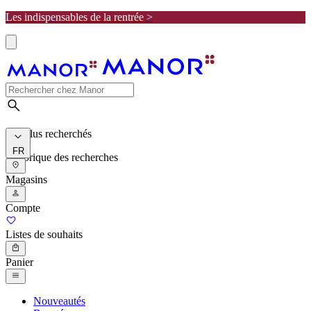
Les indispensables de la rentrée >
Les plus recherchés
FR
Historique des recherches
Magasins
Compte
Listes de souhaits
Panier
Nouveautés