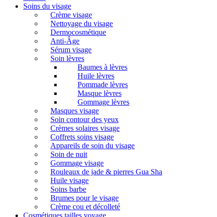
Soins du visage
Crème visage
Nettoyage du visage
Dermocosmétique
Anti-Âge
Sérum visage
Soin lèvres
Baumes à lèvres
Huile lèvres
Pommade lèvres
Masque lèvres
Gommage lèvres
Masques visage
Soin contour des yeux
Crèmes solaires visage
Coffrets soins visage
Appareils de soin du visage
Soin de nuit
Gommage visage
Rouleaux de jade & pierres Gua Sha
Huile visage
Soins barbe
Brumes pour le visage
Crème cou et décolleté
Cosmétiques tailles voyage