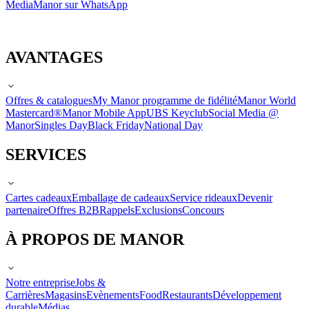
Media
Manor sur WhatsApp
AVANTAGES
Offres & catalogues
My Manor programme de fidélité
Manor World
Mastercard®
Manor Mobile App
UBS Keyclub
Social Media @
Manor
Singles Day
Black Friday
National Day
SERVICES
Cartes cadeaux
Emballage de cadeaux
Service rideaux
Devenir
partenaire
Offres B2B
Rappels
Exclusions
Concours
À PROPOS DE MANOR
Notre entreprise
Jobs &
Carrières
Magasins
Evènements
Food
Restaurants
Développement
durable
Médias