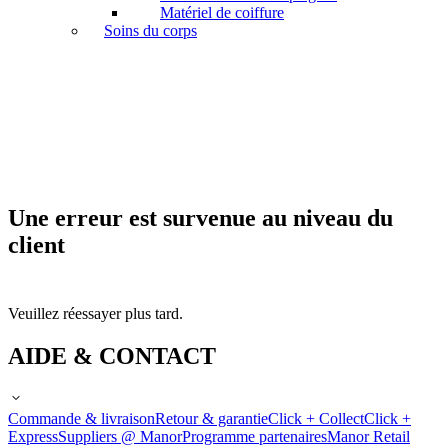
Matériel de coiffure
Soins du corps
Une erreur est survenue au niveau du
client
Veuillez réessayer plus tard.
AIDE & CONTACT
Commande & livraison
Retour & garantie
Click + Collect
Click +
Express
Suppliers @ Manor
Programme partenaires
Manor Retail