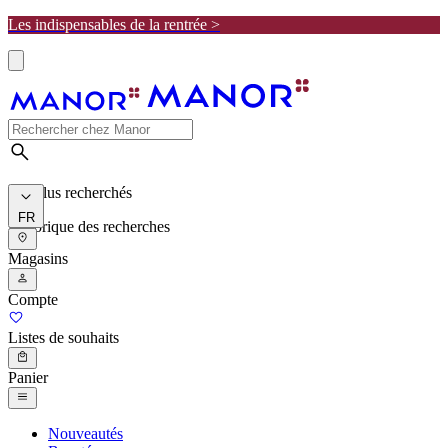
Les indispensables de la rentrée >
Les plus recherchés
FR
Historique des recherches
Magasins
Compte
Listes de souhaits
Panier
Nouveautés